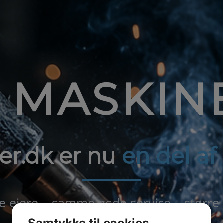
1 MASKIN
er.dk er nu
en del a
ejere – samme gode service – større
Samtykke til cookies