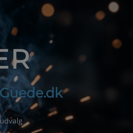
ER
f Guede.dk
 udvalg