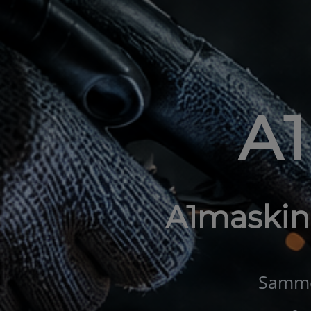
A
A1maskin
Samme 