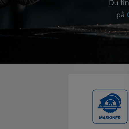
Du fin
på