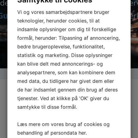
der nu alle maskiner, tilbehør og rese
Vi og vores samarbejdspartnere bruger
Guede.dk
– din specialist i kvalitetsvær
teknologier, herunder cookies, til at
indsamle oplysninger om dig til forskellige
formål, herunder: Tilpasning af annoncering,
bedre brugeroplevelse, funktionalitet,
statistik og marketing. Disse oplysninger
kan blive delt med annoncerings- og
analysepartnere, som kan kombinere dem
med data, du tidligere har givet dem eller
de har indsamlet gennem din brug af deres
tjenester. Ved at klikke på 'OK' giver du
samtykke til disse formål.
Læs mere om vores brug af cookies og
behandling af persondata
her
.