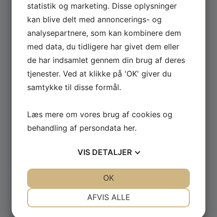
statistik og marketing. Disse oplysninger
kan blive delt med annoncerings- og
Se hele udvalget af Güde og Rotwerk maskiner
analysepartnere, som kan kombinere dem
til professionelt brug.
med data, du tidligere har givet dem eller
de har indsamlet gennem din brug af deres
GÅ TIL MASKINER ›
tjenester. Ved at klikke på 'OK' giver du
samtykke til disse formål.
Læs mere om vores brug af cookies og
behandling af persondata
her
.
VIS
DETALJER
JA
NEJ
JA
NEJ
OK
NØDVENDIGE
PRÆFERENCER
AFVIS ALLE
JA
NEJ
JA
NEJ