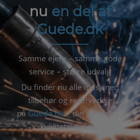
nu
en del af
Guede.dk
Samme ejere – samme gode
service – større udvalg
Du finder nu alle maskiner,
tilbehør og reservedele
på
Guede.dk
– din specialist i
kvalitetsværktøj.