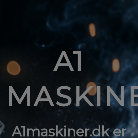
A1
MASKIN
A1maskiner.dk er