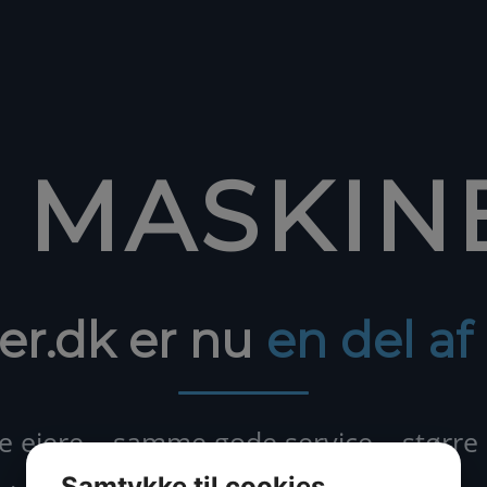
1 MASKIN
er.dk er nu
en del a
ejere – samme gode service – større
Samtykke til cookies