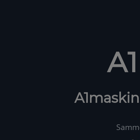
A
A1maskin
Samme 