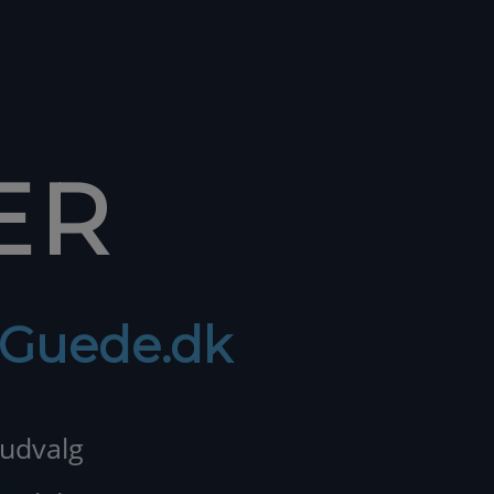
ER
f Guede.dk
 udvalg