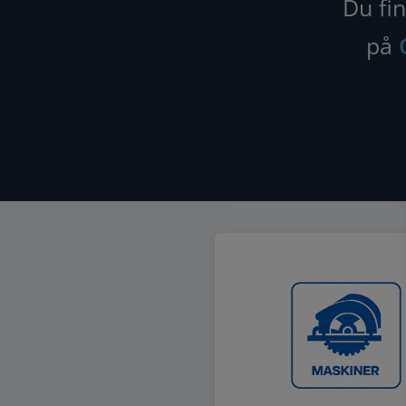
Du fin
på