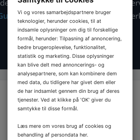
der nu alle maskiner, tilbehør og rese
Vi og vores samarbejdspartnere bruger
Guede.dk
– din specialist i kvalitetsvær
teknologier, herunder cookies, til at
indsamle oplysninger om dig til forskellige
formål, herunder: Tilpasning af annoncering,
bedre brugeroplevelse, funktionalitet,
statistik og marketing. Disse oplysninger
kan blive delt med annoncerings- og
analysepartnere, som kan kombinere dem
med data, du tidligere har givet dem eller
de har indsamlet gennem din brug af deres
tjenester. Ved at klikke på 'OK' giver du
samtykke til disse formål.
Læs mere om vores brug af cookies og
behandling af persondata
her
.