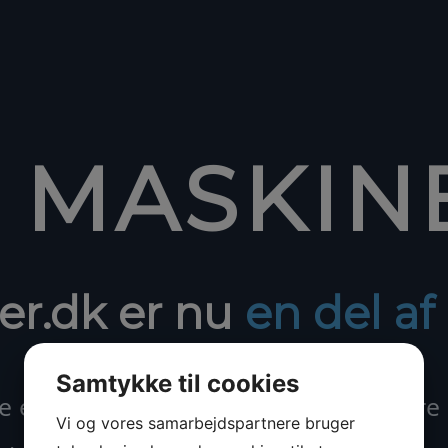
1 MASKIN
er.dk er nu
en del a
Samtykke til cookies
ejere – samme gode service – større
Vi og vores samarbejdspartnere bruger