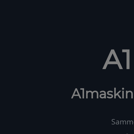
A
A1maskin
Samme 