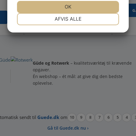
JA
NEJ
JA
NEJ
OK
GÅ TIL TILBEHØR ›
G
NØDVENDIGE
PRÆFERENCER
›
AFVIS ALLE
JA
NEJ
JA
NEJ
MARKETING
STATISTIK
Güde og Rotwerk
– kvalitetsværktøj til krævende
opgaver.
Én webshop – ét mål: at give dig den bedste
oplevelse.
tomatisk sendt til
Guede.dk
om
10
9
8
7
6
5
4
Gå til Guede.dk nu ›