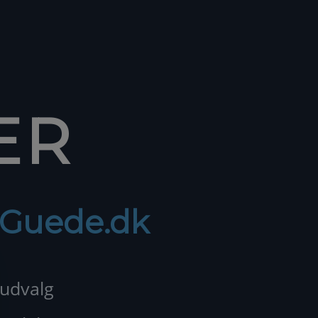
ER
f Guede.dk
 udvalg