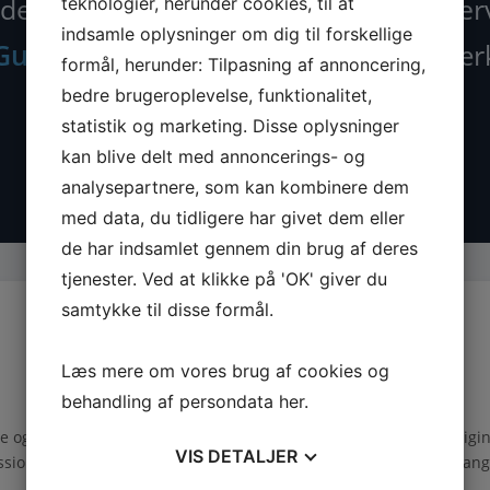
der nu alle maskiner, tilbehør og rese
teknologier, herunder cookies, til at
indsamle oplysninger om dig til forskellige
Guede.dk
– din specialist i kvalitetsvær
formål, herunder: Tilpasning af annoncering,
bedre brugeroplevelse, funktionalitet,
statistik og marketing. Disse oplysninger
kan blive delt med annoncerings- og
analysepartnere, som kan kombinere dem
med data, du tidligere har givet dem eller
de har indsamlet gennem din brug af deres
tjenester. Ved at klikke på 'OK' giver du
samtykke til disse formål.
Læs mere om vores brug af cookies og
TILBEHØR
behandling af persondata
her
.
de og
Find det rette tilbehør der
Origin
VIS
DETALJER
ssionelt
matcher dine maskiner.
lang