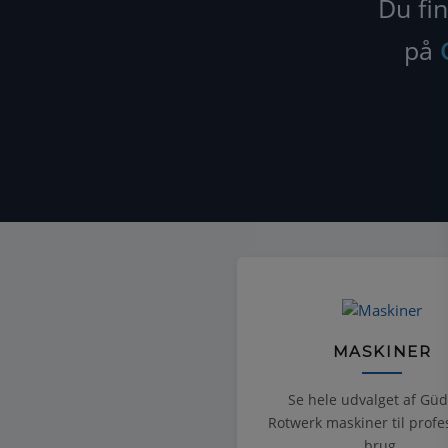
Du fin
på
MASKINER
Se hele udvalget af Gü
Rotwerk maskiner til profe
brug.