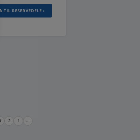
Å TIL RESERVEDELE ›
3
2
1
...