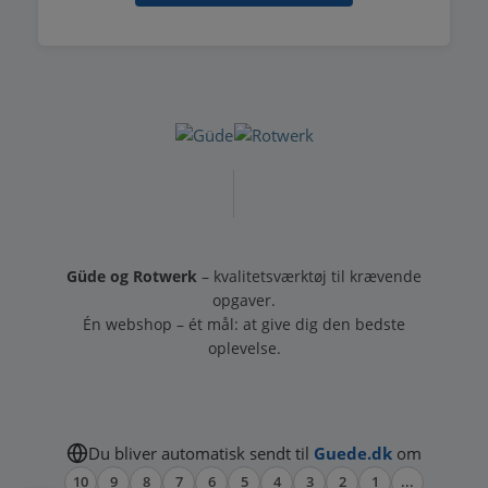
Güde og Rotwerk
– kvalitetsværktøj til krævende
opgaver.
Én webshop – ét mål: at give dig den bedste
oplevelse.
Du bliver automatisk sendt til
Guede.dk
om
10
9
8
7
6
5
4
3
2
1
...