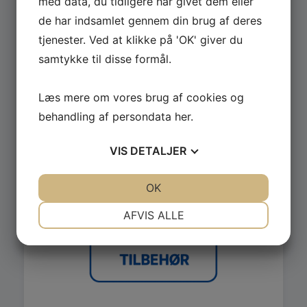
med data, du tidligere har givet dem eller
de har indsamlet gennem din brug af deres
Se hele udvalget af Güde og Rotwerk maskiner
tjenester. Ved at klikke på 'OK' giver du
til professionelt brug.
samtykke til disse formål.
GÅ TIL MASKINER ›
Læs mere om vores brug af cookies og
behandling af persondata
her
.
VIS
DETALJER
JA
NEJ
JA
NEJ
OK
NØDVENDIGE
PRÆFERENCER
AFVIS ALLE
JA
NEJ
JA
NEJ
MARKETING
STATISTIK