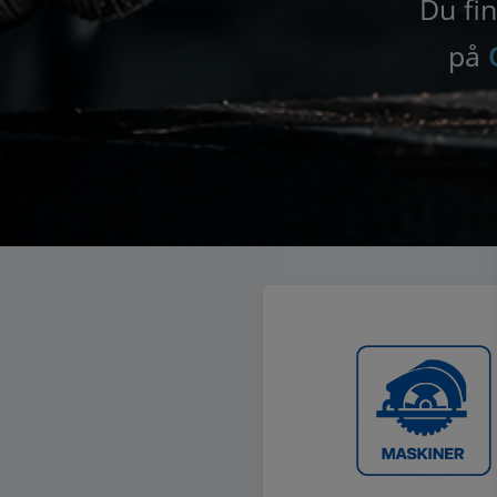
Du fin
på