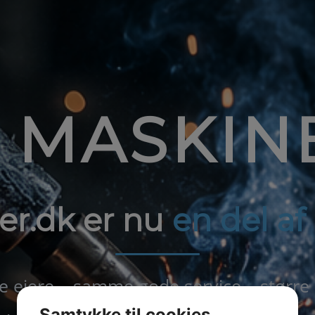
1 MASKIN
er.dk er nu
en del a
ejere – samme gode service – større
Samtykke til cookies