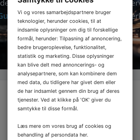
der nu alle maskiner, tilbehør og rese
Vi og vores samarbejdspartnere bruger
Guede.dk
– din specialist i kvalitetsvær
teknologier, herunder cookies, til at
indsamle oplysninger om dig til forskellige
formål, herunder: Tilpasning af annoncering,
bedre brugeroplevelse, funktionalitet,
statistik og marketing. Disse oplysninger
kan blive delt med annoncerings- og
analysepartnere, som kan kombinere dem
med data, du tidligere har givet dem eller
de har indsamlet gennem din brug af deres
tjenester. Ved at klikke på 'OK' giver du
samtykke til disse formål.
Læs mere om vores brug af cookies og
behandling af persondata
her
.