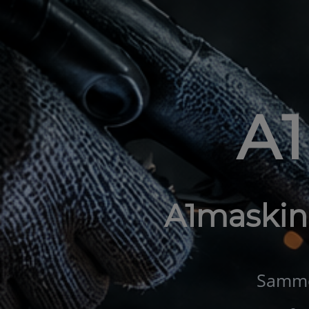
A
A1maskin
Samme 