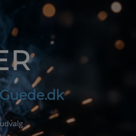
ER
f Guede.dk
 udvalg