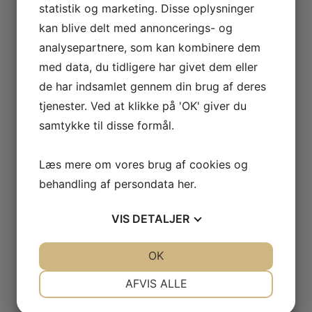
statistik og marketing. Disse oplysninger
kan blive delt med annoncerings- og
Se hele udvalget af Güde og Rotwerk maskiner
analysepartnere, som kan kombinere dem
til professionelt brug.
med data, du tidligere har givet dem eller
de har indsamlet gennem din brug af deres
GÅ TIL MASKINER ›
tjenester. Ved at klikke på 'OK' giver du
samtykke til disse formål.
Læs mere om vores brug af cookies og
behandling af persondata
her
.
VIS
DETALJER
JA
NEJ
JA
NEJ
OK
NØDVENDIGE
PRÆFERENCER
AFVIS ALLE
JA
NEJ
JA
NEJ