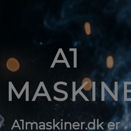
A1
MASKIN
A1maskiner.dk er