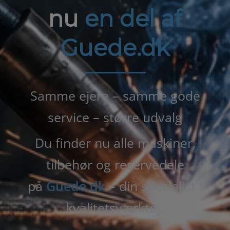
nu
en del af
Guede.dk
Samme ejere – samme gode
service – større udvalg
Du finder nu alle maskiner,
tilbehør og reservedele
på
Guede.dk
– din specialist i
kvalitetsværktøj.