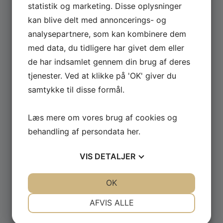
statistik og marketing. Disse oplysninger
kan blive delt med annoncerings- og
Se hele udvalget af Güde og Rotwerk maskiner
analysepartnere, som kan kombinere dem
til professionelt brug.
med data, du tidligere har givet dem eller
de har indsamlet gennem din brug af deres
GÅ TIL MASKINER ›
tjenester. Ved at klikke på 'OK' giver du
samtykke til disse formål.
Læs mere om vores brug af cookies og
behandling af persondata
her
.
VIS
DETALJER
JA
NEJ
JA
NEJ
OK
NØDVENDIGE
PRÆFERENCER
AFVIS ALLE
JA
NEJ
JA
NEJ