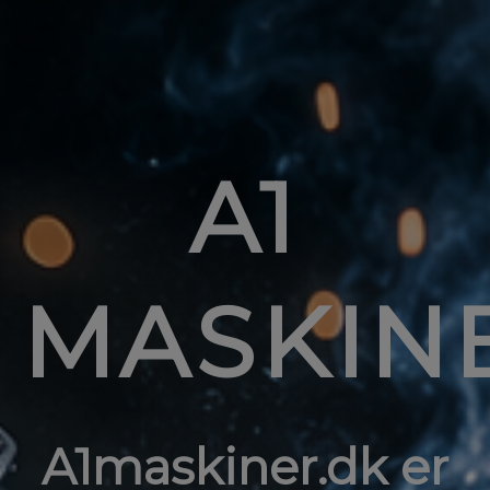
A1
MASKIN
A1maskiner.dk er