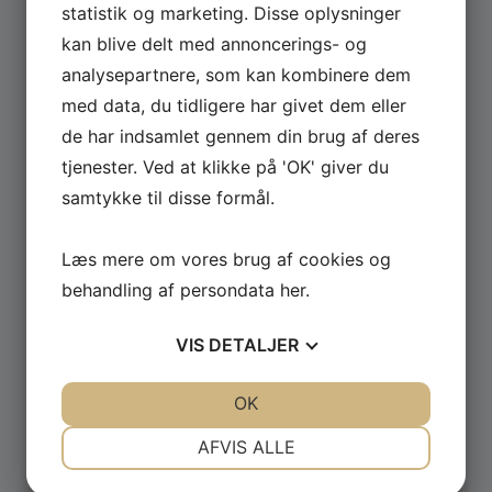
statistik og marketing. Disse oplysninger
kan blive delt med annoncerings- og
Se hele udvalget af Güde og Rotwerk maskiner
analysepartnere, som kan kombinere dem
til professionelt brug.
med data, du tidligere har givet dem eller
de har indsamlet gennem din brug af deres
GÅ TIL MASKINER ›
tjenester. Ved at klikke på 'OK' giver du
samtykke til disse formål.
Læs mere om vores brug af cookies og
behandling af persondata
her
.
VIS
DETALJER
JA
NEJ
JA
NEJ
OK
NØDVENDIGE
PRÆFERENCER
AFVIS ALLE
JA
NEJ
JA
NEJ