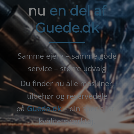
nu
en del af
Guede.dk
Samme ejere – samme gode
service – større udvalg
Du finder nu alle maskiner,
tilbehør og reservedele
på
Guede.dk
– din specialist i
kvalitetsværktøj.