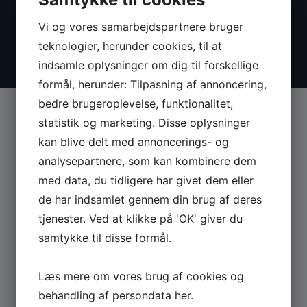
Vi og vores samarbejdspartnere bruger
teknologier, herunder cookies, til at
indsamle oplysninger om dig til forskellige
formål, herunder: Tilpasning af annoncering,
bedre brugeroplevelse, funktionalitet,
statistik og marketing. Disse oplysninger
kan blive delt med annoncerings- og
analysepartnere, som kan kombinere dem
MASKINER
med data, du tidligere har givet dem eller
de har indsamlet gennem din brug af deres
Se hele udvalget af Güde og Rotwerk maskiner
tjenester. Ved at klikke på 'OK' giver du
til professionelt brug.
samtykke til disse formål.
GÅ TIL MASKINER ›
Læs mere om vores brug af cookies og
behandling af persondata
her
.