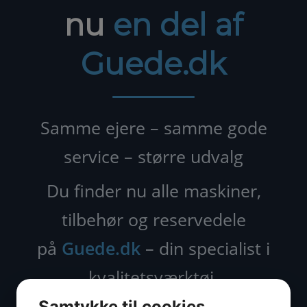
nu
en del af
Guede.dk
Samme ejere – samme gode
service – større udvalg
Du finder nu alle maskiner,
tilbehør og reservedele
på
Guede.dk
– din specialist i
kvalitetsværktøj.
Samtykke til cookies