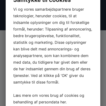
Vi og vores samarbejdspartnere bruger
teknologier, herunder cookies, til at
indsamle oplysninger om dig til forskellige
formål, herunder: Tilpasning af annoncering,
bedre brugeroplevelse, funktionalitet,
statistik og marketing. Disse oplysninger
kan blive delt med annoncerings- og
analysepartnere, som kan kombinere dem
MASKINER
med data, du tidligere har givet dem eller
de har indsamlet gennem din brug af deres
Se hele udvalget af Güde og Rotwerk maskiner
tjenester. Ved at klikke på 'OK' giver du
til professionelt brug.
samtykke til disse formål.
GÅ TIL MASKINER ›
Læs mere om vores brug af cookies og
behandling af persondata
her
.