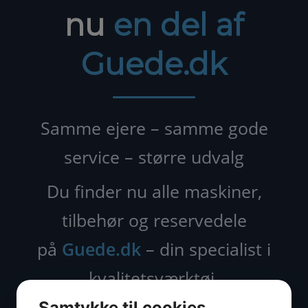
nu
en del af
Guede.dk
Samme ejere – samme gode
service – større udvalg
Du finder nu alle maskiner,
tilbehør og reservedele
på
Guede.dk
– din specialist i
kvalitetsværktøj.
Samtykke til cookies