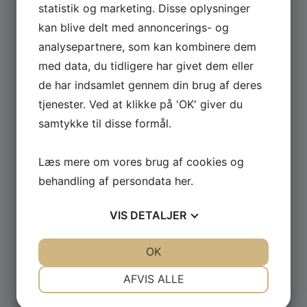
statistik og marketing. Disse oplysninger
kan blive delt med annoncerings- og
Se hele udvalget af Güde og Rotwerk maskiner
analysepartnere, som kan kombinere dem
til professionelt brug.
med data, du tidligere har givet dem eller
de har indsamlet gennem din brug af deres
GÅ TIL MASKINER ›
tjenester. Ved at klikke på 'OK' giver du
samtykke til disse formål.
Læs mere om vores brug af cookies og
behandling af persondata
her
.
VIS
DETALJER
JA
NEJ
JA
NEJ
OK
NØDVENDIGE
PRÆFERENCER
AFVIS ALLE
JA
NEJ
JA
NEJ