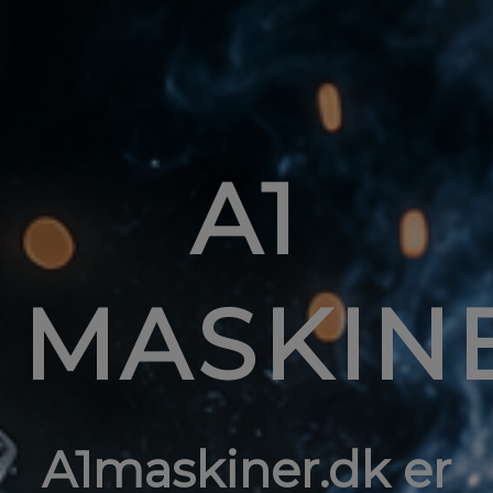
A1
MASKIN
A1maskiner.dk er