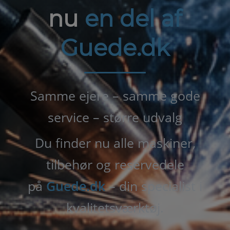
nu
en del af
Guede.dk
Samme ejere – samme gode
service – større udvalg
Du finder nu alle maskiner,
tilbehør og reservedele
på
Guede.dk
– din specialist i
kvalitetsværktøj.