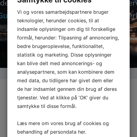
der nu alle maskiner, tilbehør og rese
Vi og vores samarbejdspartnere bruger
Guede.dk
– din specialist i kvalitetsvær
teknologier, herunder cookies, til at
indsamle oplysninger om dig til forskellige
formål, herunder: Tilpasning af annoncering,
bedre brugeroplevelse, funktionalitet,
statistik og marketing. Disse oplysninger
kan blive delt med annoncerings- og
analysepartnere, som kan kombinere dem
med data, du tidligere har givet dem eller
de har indsamlet gennem din brug af deres
tjenester. Ved at klikke på 'OK' giver du
samtykke til disse formål.
Læs mere om vores brug af cookies og
behandling af persondata
her
.