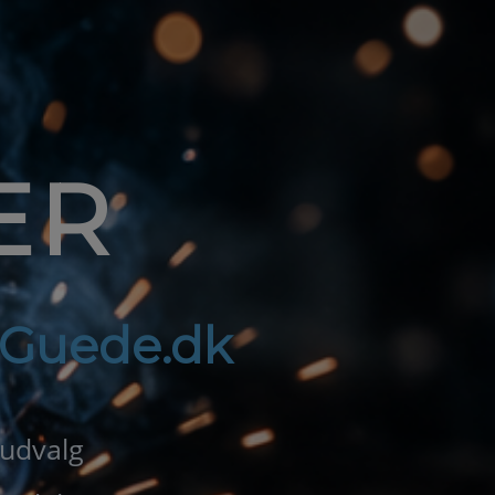
ER
f Guede.dk
 udvalg