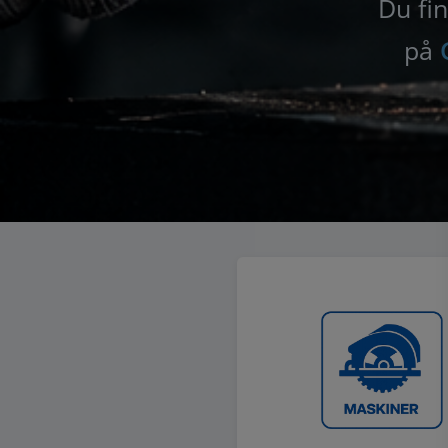
Du fin
på