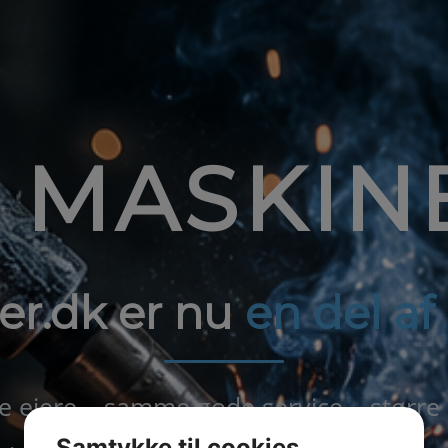
1 MASKIN
er.dk er nu
en del a
ejere – samme gode service – større
Samtykke til cookies