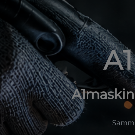
A
A1maskin
Samme 