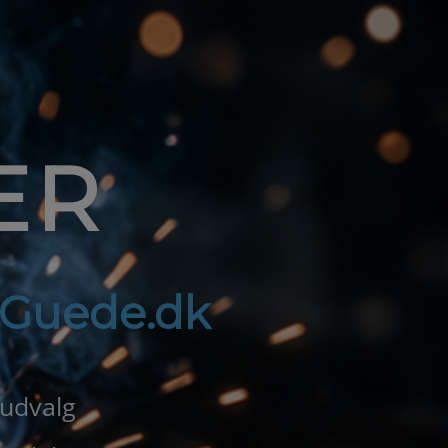
ER
f Guede.dk
 udvalg