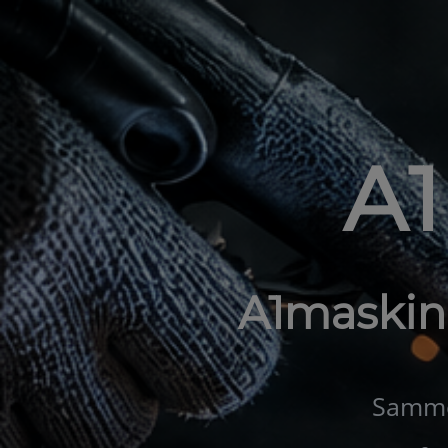
A
A1maskin
Samme 