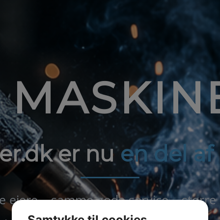
1 MASKIN
er.dk er nu
en del a
ejere – samme gode service – større
Samtykke til cookies