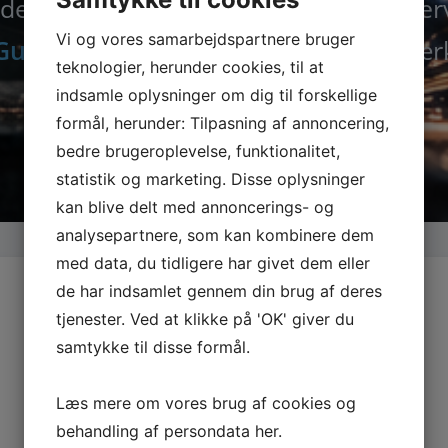
der nu alle maskiner, tilbehør og rese
Vi og vores samarbejdspartnere bruger
Guede.dk
– din specialist i kvalitetsvær
teknologier, herunder cookies, til at
indsamle oplysninger om dig til forskellige
formål, herunder: Tilpasning af annoncering,
bedre brugeroplevelse, funktionalitet,
statistik og marketing. Disse oplysninger
kan blive delt med annoncerings- og
analysepartnere, som kan kombinere dem
med data, du tidligere har givet dem eller
de har indsamlet gennem din brug af deres
tjenester. Ved at klikke på 'OK' giver du
samtykke til disse formål.
Læs mere om vores brug af cookies og
behandling af persondata
her
.