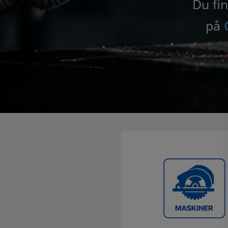
Du fin
på