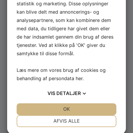
statistik og marketing. Disse oplysninger
kan blive delt med annoncerings- og
Se hele udvalget af Güde og Rotwerk maskiner
analysepartnere, som kan kombinere dem
til professionelt brug.
med data, du tidligere har givet dem eller
de har indsamlet gennem din brug af deres
GÅ TIL MASKINER ›
tjenester. Ved at klikke på 'OK' giver du
samtykke til disse formål.
Læs mere om vores brug af cookies og
behandling af persondata
her
.
VIS
DETALJER
JA
NEJ
JA
NEJ
OK
NØDVENDIGE
PRÆFERENCER
AFVIS ALLE
JA
NEJ
JA
NEJ