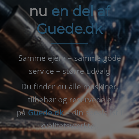
nu
en del af
Guede.dk
Samme ejere – samme gode
service – større udvalg
Du finder nu alle maskiner,
tilbehør og reservedele
på
Guede.dk
– din specialist i
kvalitetsværktøj.