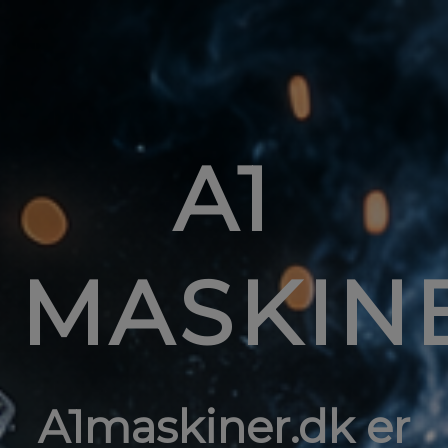
A1
MASKIN
A1maskiner.dk er