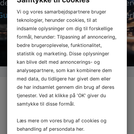
der nu alle maskiner, tilbehør og rese
Vi og vores samarbejdspartnere bruger
Guede.dk
– din specialist i kvalitetsvær
teknologier, herunder cookies, til at
indsamle oplysninger om dig til forskellige
formål, herunder: Tilpasning af annoncering,
bedre brugeroplevelse, funktionalitet,
statistik og marketing. Disse oplysninger
kan blive delt med annoncerings- og
analysepartnere, som kan kombinere dem
med data, du tidligere har givet dem eller
de har indsamlet gennem din brug af deres
tjenester. Ved at klikke på 'OK' giver du
samtykke til disse formål.
Læs mere om vores brug af cookies og
behandling af persondata
her
.