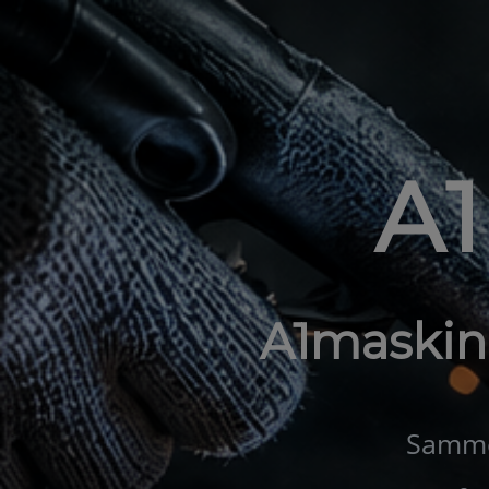
A
A1maskin
Samme 