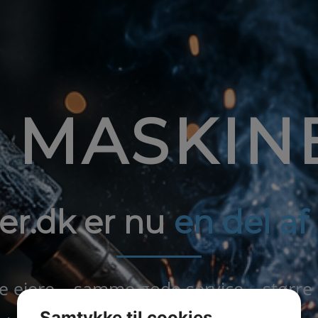
1 MASKIN
er.dk er nu
en del a
ejere – samme gode service – større
Samtykke til cookies