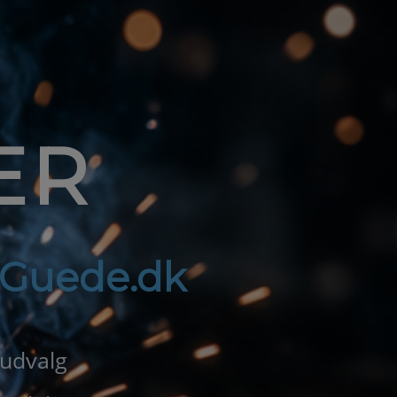
ER
f Guede.dk
 udvalg