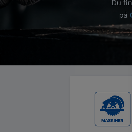
Du fin
på