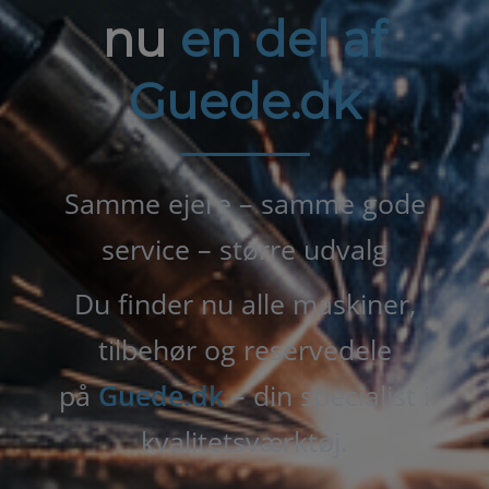
nu
en del af
Guede.dk
Samme ejere – samme gode
service – større udvalg
Du finder nu alle maskiner,
tilbehør og reservedele
på
Guede.dk
– din specialist i
kvalitetsværktøj.