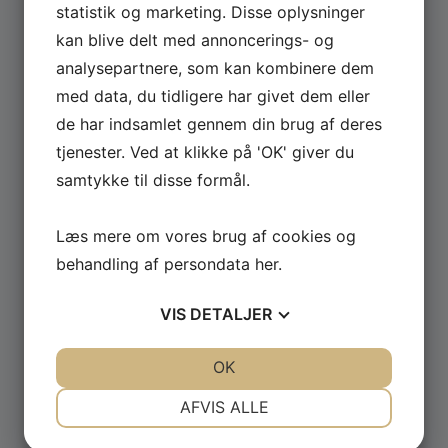
statistik og marketing. Disse oplysninger
kan blive delt med annoncerings- og
Se hele udvalget af Güde og Rotwerk maskiner
analysepartnere, som kan kombinere dem
til professionelt brug.
med data, du tidligere har givet dem eller
de har indsamlet gennem din brug af deres
GÅ TIL MASKINER ›
tjenester. Ved at klikke på 'OK' giver du
samtykke til disse formål.
Læs mere om vores brug af cookies og
behandling af persondata
her
.
VIS
DETALJER
JA
NEJ
JA
NEJ
OK
NØDVENDIGE
PRÆFERENCER
AFVIS ALLE
JA
NEJ
JA
NEJ