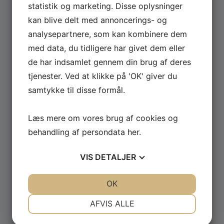
statistik og marketing. Disse oplysninger
kan blive delt med annoncerings- og
Se hele udvalget af Güde og Rotwerk maskiner
analysepartnere, som kan kombinere dem
til professionelt brug.
med data, du tidligere har givet dem eller
de har indsamlet gennem din brug af deres
GÅ TIL MASKINER ›
tjenester. Ved at klikke på 'OK' giver du
samtykke til disse formål.
Læs mere om vores brug af cookies og
behandling af persondata
her
.
VIS
DETALJER
JA
NEJ
JA
NEJ
OK
NØDVENDIGE
PRÆFERENCER
AFVIS ALLE
JA
NEJ
JA
NEJ