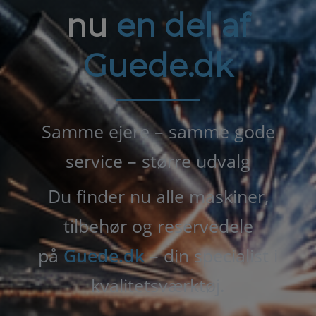
nu
en del af
Guede.dk
Samme ejere – samme gode
service – større udvalg
Du finder nu alle maskiner,
tilbehør og reservedele
på
Guede.dk
– din specialist i
kvalitetsværktøj.