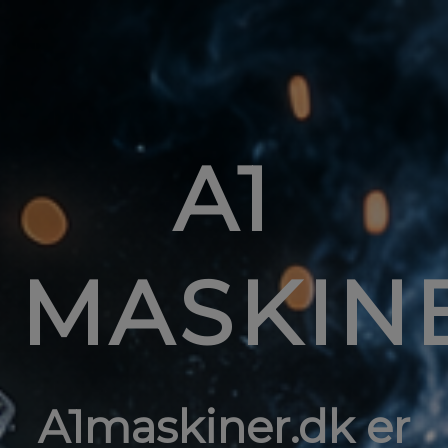
A1
MASKIN
A1maskiner.dk er