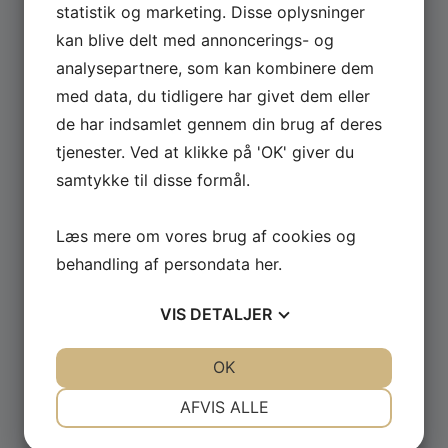
statistik og marketing. Disse oplysninger
kan blive delt med annoncerings- og
Se hele udvalget af Güde og Rotwerk maskiner
analysepartnere, som kan kombinere dem
til professionelt brug.
med data, du tidligere har givet dem eller
de har indsamlet gennem din brug af deres
GÅ TIL MASKINER ›
tjenester. Ved at klikke på 'OK' giver du
samtykke til disse formål.
Læs mere om vores brug af cookies og
behandling af persondata
her
.
VIS
DETALJER
JA
NEJ
JA
NEJ
OK
NØDVENDIGE
PRÆFERENCER
AFVIS ALLE
JA
NEJ
JA
NEJ