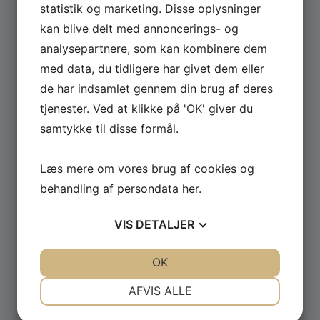
statistik og marketing. Disse oplysninger
kan blive delt med annoncerings- og
Se hele udvalget af Güde og Rotwerk maskiner
analysepartnere, som kan kombinere dem
til professionelt brug.
med data, du tidligere har givet dem eller
de har indsamlet gennem din brug af deres
GÅ TIL MASKINER ›
tjenester. Ved at klikke på 'OK' giver du
samtykke til disse formål.
Læs mere om vores brug af cookies og
behandling af persondata
her
.
VIS
DETALJER
JA
NEJ
JA
NEJ
OK
NØDVENDIGE
PRÆFERENCER
AFVIS ALLE
JA
NEJ
JA
NEJ