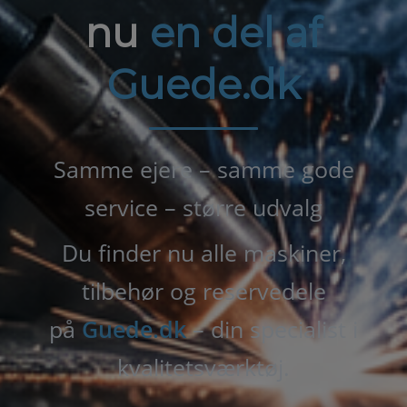
nu
en del af
Guede.dk
Samme ejere – samme gode
service – større udvalg
Du finder nu alle maskiner,
tilbehør og reservedele
på
Guede.dk
– din specialist i
kvalitetsværktøj.