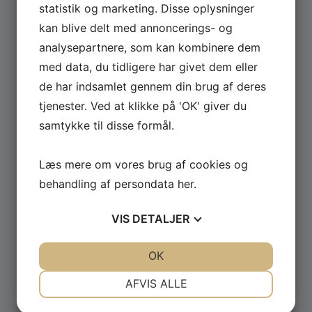
statistik og marketing. Disse oplysninger
kan blive delt med annoncerings- og
Se hele udvalget af Güde og Rotwerk maskiner
analysepartnere, som kan kombinere dem
til professionelt brug.
med data, du tidligere har givet dem eller
de har indsamlet gennem din brug af deres
GÅ TIL MASKINER ›
tjenester. Ved at klikke på 'OK' giver du
samtykke til disse formål.
Læs mere om vores brug af cookies og
behandling af persondata
her
.
VIS
DETALJER
JA
NEJ
JA
NEJ
OK
NØDVENDIGE
PRÆFERENCER
AFVIS ALLE
JA
NEJ
JA
NEJ