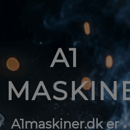
A1
MASKIN
A1maskiner.dk er