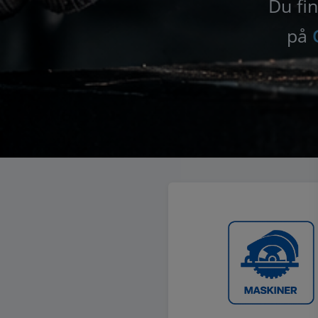
Du fin
på