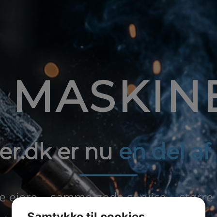
1 MASKIN
er.dk er nu
en del a
ejere – samme gode service – større
Samtykke til cookies