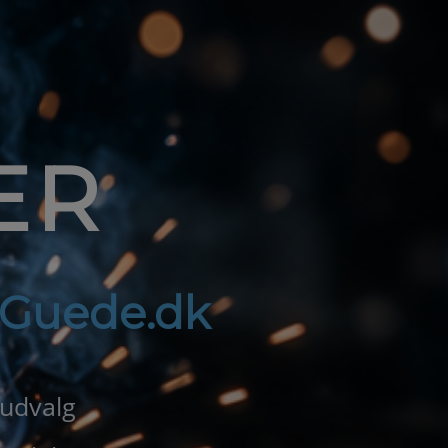
ER
f Guede.dk
 udvalg