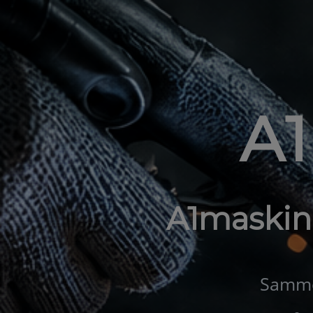
A
A1maskin
Samme 