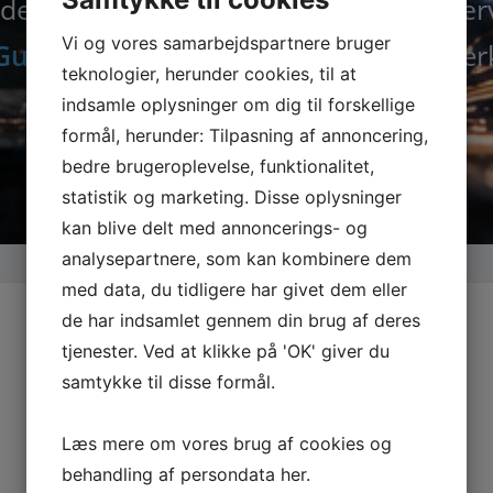
der nu alle maskiner, tilbehør og rese
Vi og vores samarbejdspartnere bruger
Guede.dk
– din specialist i kvalitetsvær
teknologier, herunder cookies, til at
indsamle oplysninger om dig til forskellige
formål, herunder: Tilpasning af annoncering,
bedre brugeroplevelse, funktionalitet,
statistik og marketing. Disse oplysninger
kan blive delt med annoncerings- og
analysepartnere, som kan kombinere dem
med data, du tidligere har givet dem eller
de har indsamlet gennem din brug af deres
tjenester. Ved at klikke på 'OK' giver du
samtykke til disse formål.
Læs mere om vores brug af cookies og
behandling af persondata
her
.