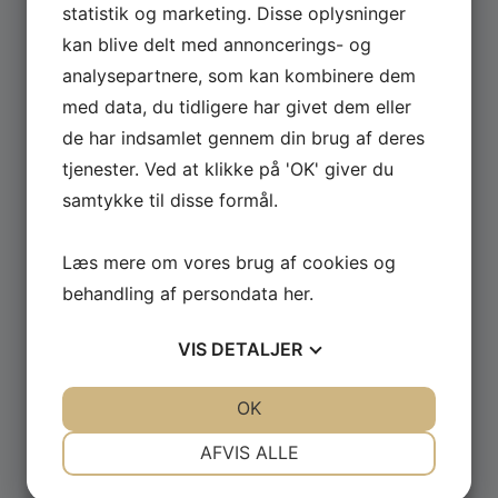
statistik og marketing. Disse oplysninger
kan blive delt med annoncerings- og
Se hele udvalget af Güde og Rotwerk maskiner
analysepartnere, som kan kombinere dem
til professionelt brug.
med data, du tidligere har givet dem eller
de har indsamlet gennem din brug af deres
GÅ TIL MASKINER ›
tjenester. Ved at klikke på 'OK' giver du
samtykke til disse formål.
Læs mere om vores brug af cookies og
behandling af persondata
her
.
VIS
DETALJER
JA
NEJ
JA
NEJ
OK
NØDVENDIGE
PRÆFERENCER
AFVIS ALLE
JA
NEJ
JA
NEJ