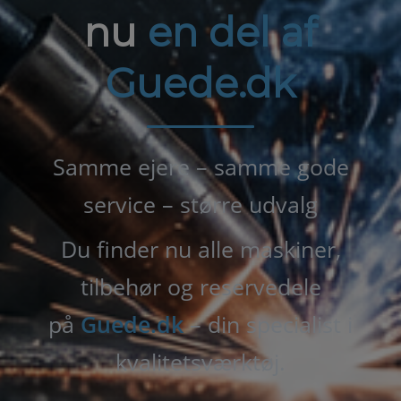
nu
en del af
Guede.dk
Samme ejere – samme gode
service – større udvalg
Du finder nu alle maskiner,
tilbehør og reservedele
på
Guede.dk
– din specialist i
kvalitetsværktøj.