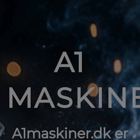
A1
MASKIN
A1maskiner.dk er