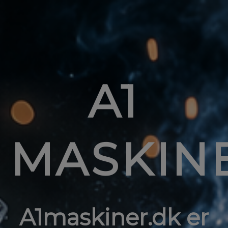
A1
MASKIN
A1maskiner.dk er