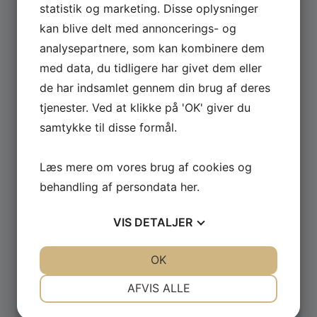
statistik og marketing. Disse oplysninger
kan blive delt med annoncerings- og
Se hele udvalget af Güde og Rotwerk maskiner
analysepartnere, som kan kombinere dem
til professionelt brug.
med data, du tidligere har givet dem eller
de har indsamlet gennem din brug af deres
GÅ TIL MASKINER ›
tjenester. Ved at klikke på 'OK' giver du
samtykke til disse formål.
Læs mere om vores brug af cookies og
behandling af persondata
her
.
VIS
DETALJER
JA
NEJ
JA
NEJ
OK
NØDVENDIGE
PRÆFERENCER
AFVIS ALLE
JA
NEJ
JA
NEJ