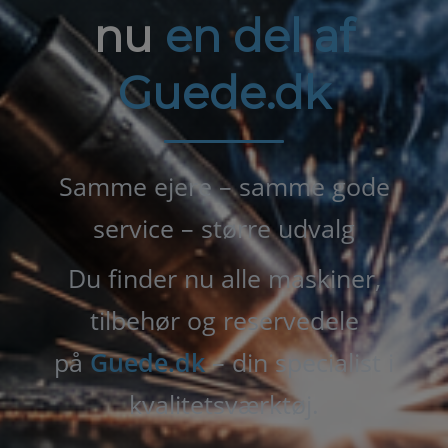
nu
en del af
Guede.dk
Samme ejere – samme gode
service – større udvalg
Du finder nu alle maskiner,
tilbehør og reservedele
på
Guede.dk
– din specialist i
kvalitetsværktøj.