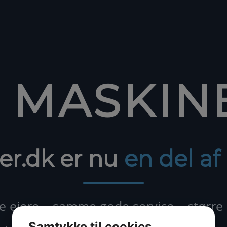
1 MASKIN
er.dk er nu
en del a
ejere – samme gode service – større
Samtykke til cookies