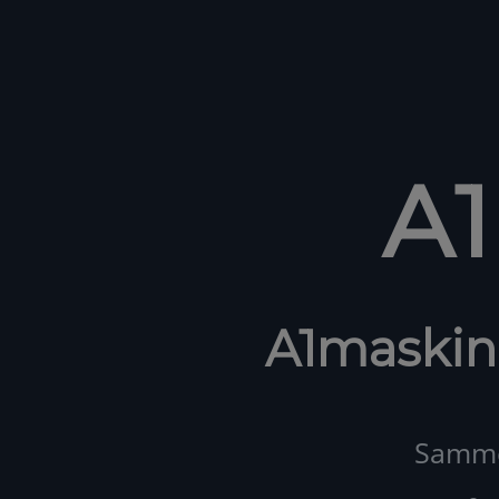
A
A1maskin
Samme 