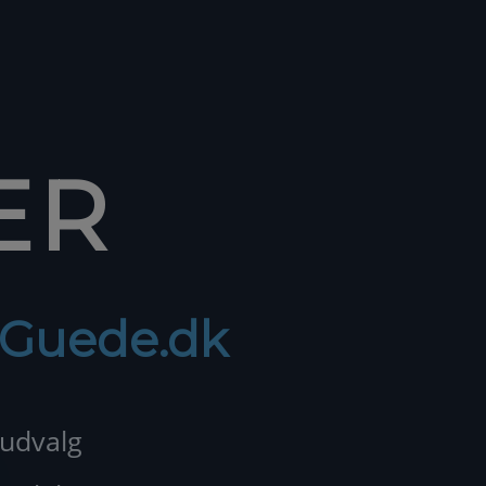
ER
f Guede.dk
 udvalg