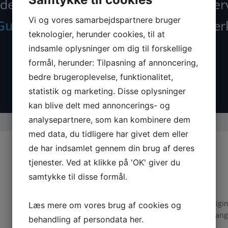
der nu alle maskiner, tilbehør og rese
Vi og vores samarbejdspartnere bruger
Guede.dk
– din specialist i kvalitetsvær
teknologier, herunder cookies, til at
indsamle oplysninger om dig til forskellige
formål, herunder: Tilpasning af annoncering,
bedre brugeroplevelse, funktionalitet,
statistik og marketing. Disse oplysninger
kan blive delt med annoncerings- og
analysepartnere, som kan kombinere dem
med data, du tidligere har givet dem eller
de har indsamlet gennem din brug af deres
tjenester. Ved at klikke på 'OK' giver du
samtykke til disse formål.
TILBEHØR
Find det rette tilbehør der
Origin
Læs mere om vores brug af cookies og
matcher dine maskiner.
lang
behandling af persondata
her
.