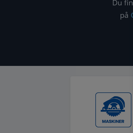
Du fin
på