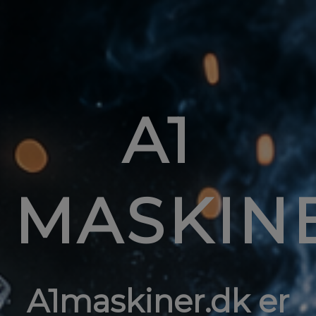
A1
MASKIN
A1maskiner.dk er