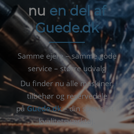
nu
en del af
Guede.dk
Samme ejere – samme gode
service – større udvalg
Du finder nu alle maskiner,
tilbehør og reservedele
på
Guede.dk
– din specialist i
kvalitetsværktøj.