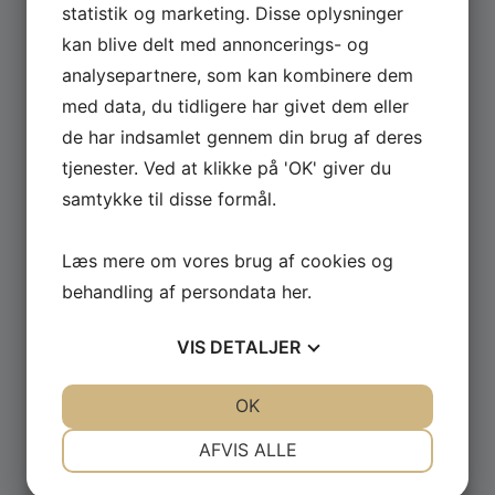
statistik og marketing. Disse oplysninger
kan blive delt med annoncerings- og
Se hele udvalget af Güde og Rotwerk maskiner
analysepartnere, som kan kombinere dem
til professionelt brug.
med data, du tidligere har givet dem eller
de har indsamlet gennem din brug af deres
GÅ TIL MASKINER ›
tjenester. Ved at klikke på 'OK' giver du
samtykke til disse formål.
Læs mere om vores brug af cookies og
behandling af persondata
her
.
VIS
DETALJER
JA
NEJ
JA
NEJ
OK
NØDVENDIGE
PRÆFERENCER
AFVIS ALLE
JA
NEJ
JA
NEJ