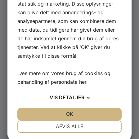
statistik og marketing. Disse oplysninger
kan blive delt med annoncerings- og
Se hele udvalget af Güde og Rotwerk maskiner
analysepartnere, som kan kombinere dem
til professionelt brug.
med data, du tidligere har givet dem eller
de har indsamlet gennem din brug af deres
GÅ TIL MASKINER ›
tjenester. Ved at klikke på 'OK' giver du
samtykke til disse formål.
Læs mere om vores brug af cookies og
behandling af persondata
her
.
VIS
DETALJER
JA
NEJ
JA
NEJ
OK
NØDVENDIGE
PRÆFERENCER
AFVIS ALLE
JA
NEJ
JA
NEJ