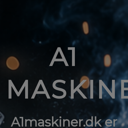
A1
MASKIN
A1maskiner.dk er