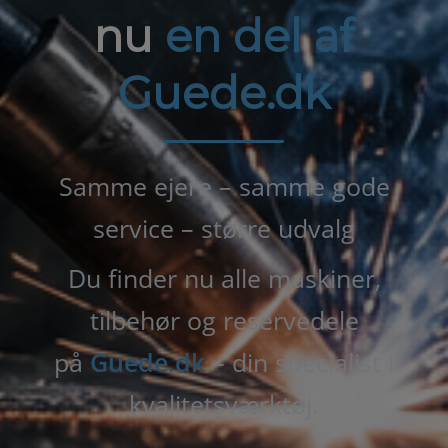
nu
en del af
Guede.dk
Samme ejere – samme gode
service – større udvalg
Du finder nu alle maskiner,
tilbehør og reservedele
på
Guede.dk
– din specialist i
kvalitetsværktøj.