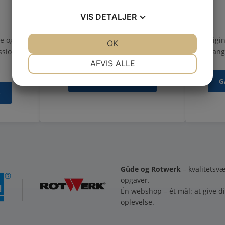
TILBEHØR
VIS
DETALJER
de og
Find det rette tilbehør der
Origin
JA
NEJ
JA
NEJ
OK
ssionelt
matcher dine maskiner.
lang
NØDVENDIGE
PRÆFERENCER
AFVIS ALLE
JA
NEJ
JA
NEJ
GÅ TIL TILBEHØR ›
G
›
MARKETING
STATISTIK
Güde og Rotwerk
– kvalitetsvæ
opgaver.
Én webshop – ét mål: at give d
oplevelse.