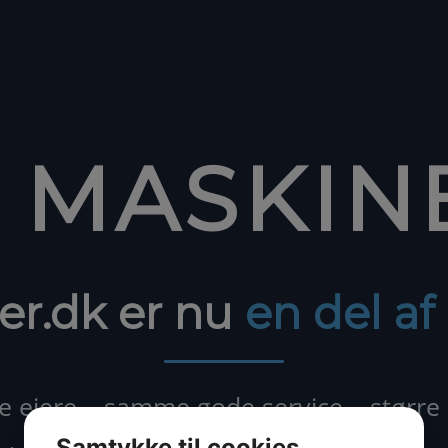
1 MASKIN
er.dk er nu
en del a
ejere – samme gode service – større
Samtykke til cookies