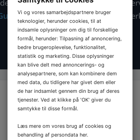
der nu alle maskiner, tilbehør og rese
Vi og vores samarbejdspartnere bruger
Guede.dk
– din specialist i kvalitetsvær
teknologier, herunder cookies, til at
indsamle oplysninger om dig til forskellige
formål, herunder: Tilpasning af annoncering,
bedre brugeroplevelse, funktionalitet,
statistik og marketing. Disse oplysninger
kan blive delt med annoncerings- og
analysepartnere, som kan kombinere dem
med data, du tidligere har givet dem eller
de har indsamlet gennem din brug af deres
tjenester. Ved at klikke på 'OK' giver du
samtykke til disse formål.
Læs mere om vores brug af cookies og
behandling af persondata
her
.