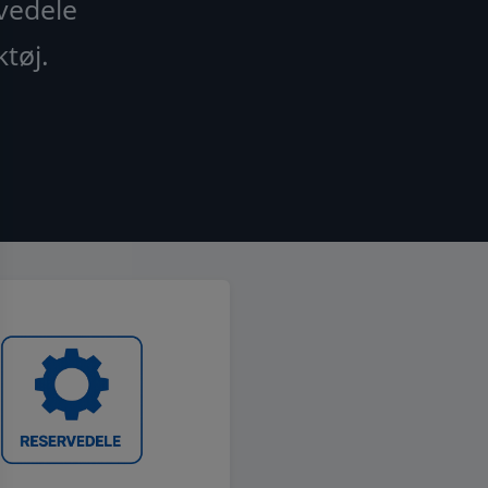
rvedele
ktøj.