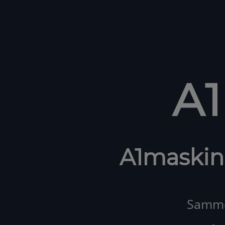
A
A1maskin
Samme 