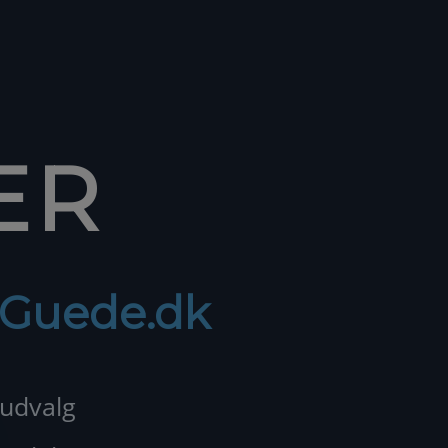
ER
f Guede.dk
 udvalg