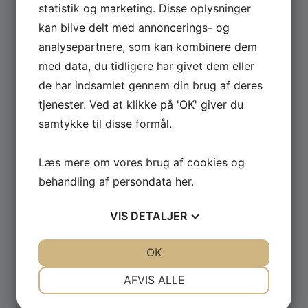
statistik og marketing. Disse oplysninger
kan blive delt med annoncerings- og
Se hele udvalget af Güde og Rotwerk maskiner
analysepartnere, som kan kombinere dem
til professionelt brug.
med data, du tidligere har givet dem eller
de har indsamlet gennem din brug af deres
GÅ TIL MASKINER ›
tjenester. Ved at klikke på 'OK' giver du
samtykke til disse formål.
Læs mere om vores brug af cookies og
behandling af persondata
her
.
VIS
DETALJER
JA
NEJ
JA
NEJ
OK
NØDVENDIGE
PRÆFERENCER
AFVIS ALLE
JA
NEJ
JA
NEJ