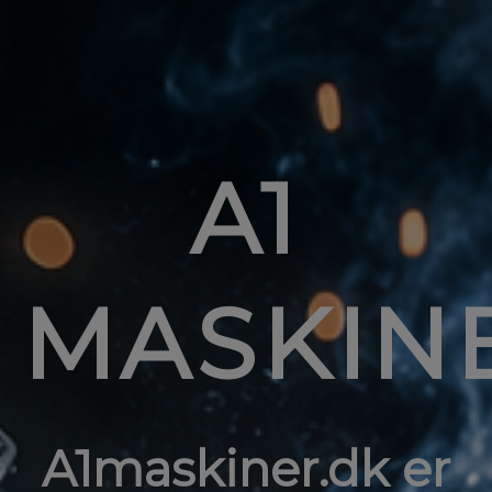
A1
MASKIN
A1maskiner.dk er