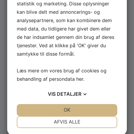
statistik og marketing. Disse oplysninger
kan blive delt med annoncerings- og
Se hele udvalget af Güde og Rotwerk maskiner
analysepartnere, som kan kombinere dem
til professionelt brug.
med data, du tidligere har givet dem eller
de har indsamlet gennem din brug af deres
GÅ TIL MASKINER ›
tjenester. Ved at klikke på 'OK' giver du
samtykke til disse formål.
Læs mere om vores brug af cookies og
behandling af persondata
her
.
VIS
DETALJER
JA
NEJ
JA
NEJ
OK
NØDVENDIGE
PRÆFERENCER
AFVIS ALLE
JA
NEJ
JA
NEJ