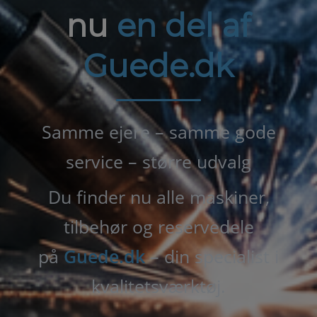
nu
en del af
Guede.dk
Samme ejere – samme gode
service – større udvalg
Du finder nu alle maskiner,
tilbehør og reservedele
på
Guede.dk
– din specialist i
kvalitetsværktøj.