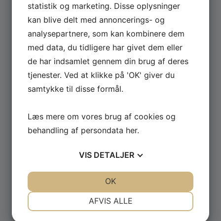
statistik og marketing. Disse oplysninger
kan blive delt med annoncerings- og
Se hele udvalget af Güde og Rotwerk maskiner
analysepartnere, som kan kombinere dem
til professionelt brug.
med data, du tidligere har givet dem eller
de har indsamlet gennem din brug af deres
GÅ TIL MASKINER ›
tjenester. Ved at klikke på 'OK' giver du
samtykke til disse formål.
Læs mere om vores brug af cookies og
behandling af persondata
her
.
VIS
DETALJER
JA
NEJ
JA
NEJ
OK
NØDVENDIGE
PRÆFERENCER
AFVIS ALLE
JA
NEJ
JA
NEJ