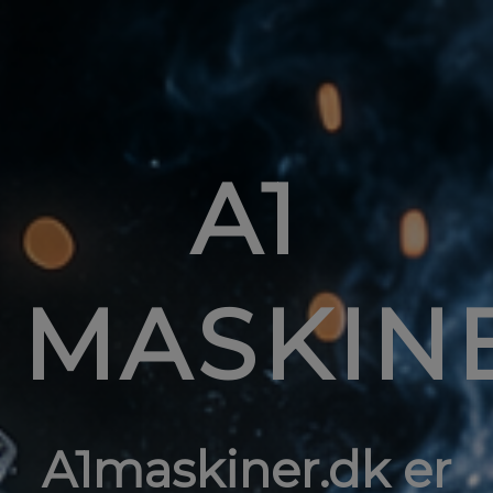
A1
MASKIN
A1maskiner.dk er