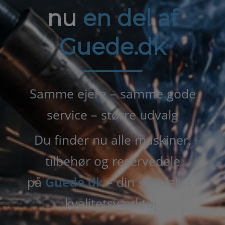
nu
en del af
Guede.dk
Samme ejere – samme gode
service – større udvalg
Du finder nu alle maskiner,
tilbehør og reservedele
på
Guede.dk
– din specialist i
kvalitetsværktøj.