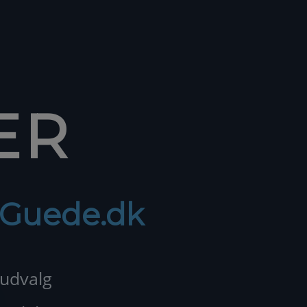
ER
f Guede.dk
 udvalg