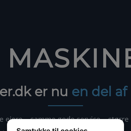
1 MASKIN
er.dk er nu
en del a
ejere – samme gode service – større
Samtykke til cookies