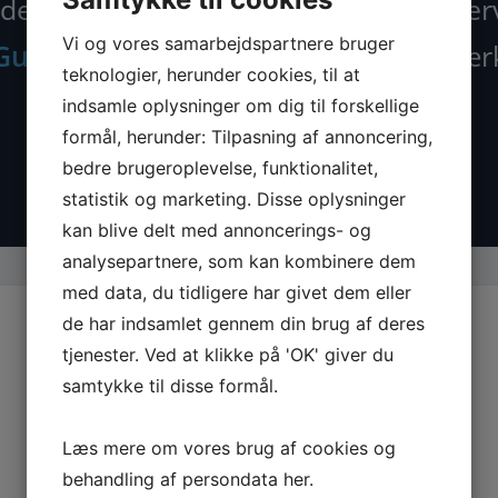
der nu alle maskiner, tilbehør og rese
Vi og vores samarbejdspartnere bruger
Guede.dk
– din specialist i kvalitetsvær
teknologier, herunder cookies, til at
indsamle oplysninger om dig til forskellige
formål, herunder: Tilpasning af annoncering,
bedre brugeroplevelse, funktionalitet,
statistik og marketing. Disse oplysninger
kan blive delt med annoncerings- og
analysepartnere, som kan kombinere dem
med data, du tidligere har givet dem eller
de har indsamlet gennem din brug af deres
tjenester. Ved at klikke på 'OK' giver du
samtykke til disse formål.
Læs mere om vores brug af cookies og
behandling af persondata
her
.