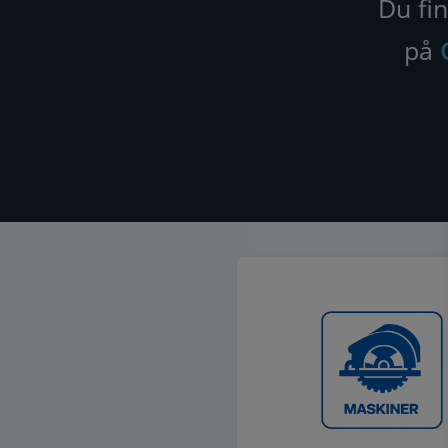
Du fin
på