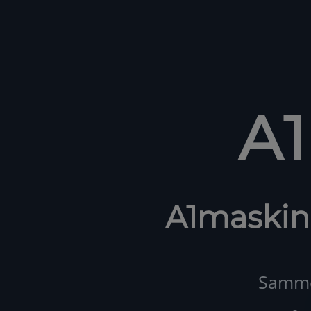
A
A1maskin
Samme 