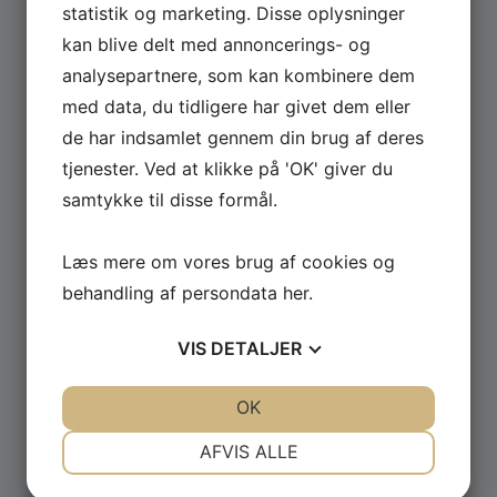
statistik og marketing. Disse oplysninger
kan blive delt med annoncerings- og
Se hele udvalget af Güde og Rotwerk maskiner
analysepartnere, som kan kombinere dem
til professionelt brug.
med data, du tidligere har givet dem eller
de har indsamlet gennem din brug af deres
GÅ TIL MASKINER ›
tjenester. Ved at klikke på 'OK' giver du
samtykke til disse formål.
Læs mere om vores brug af cookies og
behandling af persondata
her
.
VIS
DETALJER
JA
NEJ
JA
NEJ
OK
NØDVENDIGE
PRÆFERENCER
AFVIS ALLE
JA
NEJ
JA
NEJ