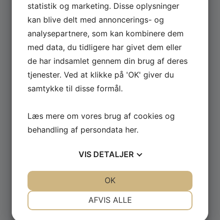
statistik og marketing. Disse oplysninger
kan blive delt med annoncerings- og
Se hele udvalget af Güde og Rotwerk maskiner
analysepartnere, som kan kombinere dem
til professionelt brug.
med data, du tidligere har givet dem eller
de har indsamlet gennem din brug af deres
GÅ TIL MASKINER ›
tjenester. Ved at klikke på 'OK' giver du
samtykke til disse formål.
Læs mere om vores brug af cookies og
behandling af persondata
her
.
VIS
DETALJER
JA
NEJ
JA
NEJ
OK
NØDVENDIGE
PRÆFERENCER
AFVIS ALLE
JA
NEJ
JA
NEJ