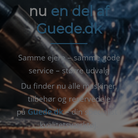
nu
en del af
Guede.dk
Samme ejere – samme gode
service – større udvalg
Du finder nu alle maskiner,
tilbehør og reservedele
på
Guede.dk
– din specialist i
kvalitetsværktøj.