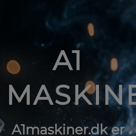
A1
MASKIN
A1maskiner.dk er