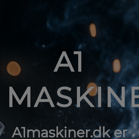
A1
MASKIN
A1maskiner.dk er