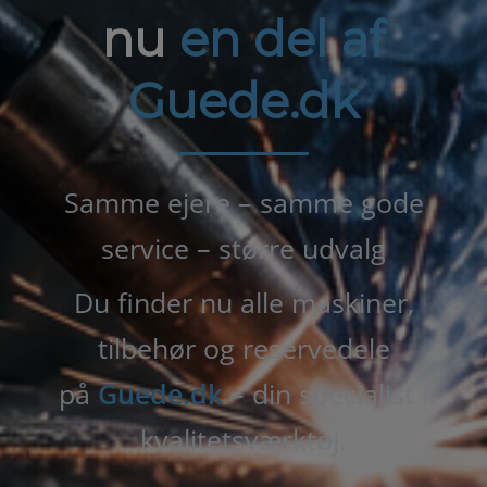
nu
en del af
Guede.dk
Samme ejere – samme gode
service – større udvalg
Du finder nu alle maskiner,
tilbehør og reservedele
på
Guede.dk
– din specialist i
kvalitetsværktøj.