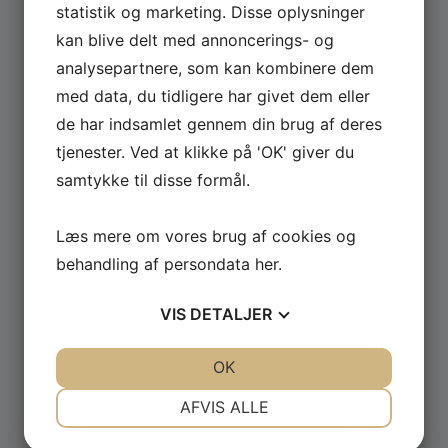
statistik og marketing. Disse oplysninger
kan blive delt med annoncerings- og
Se hele udvalget af Güde og Rotwerk maskiner
analysepartnere, som kan kombinere dem
til professionelt brug.
med data, du tidligere har givet dem eller
de har indsamlet gennem din brug af deres
GÅ TIL MASKINER ›
tjenester. Ved at klikke på 'OK' giver du
samtykke til disse formål.
Læs mere om vores brug af cookies og
behandling af persondata
her
.
VIS
DETALJER
JA
NEJ
JA
NEJ
OK
NØDVENDIGE
PRÆFERENCER
AFVIS ALLE
JA
NEJ
JA
NEJ