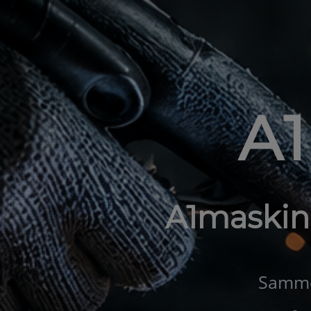
A
A1maskin
Samme 