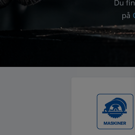
Du fin
på