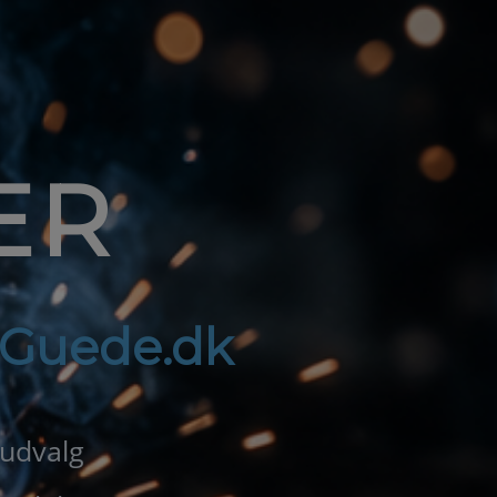
ER
f Guede.dk
 udvalg