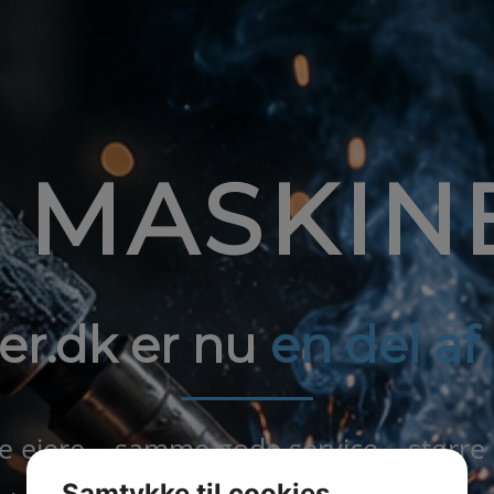
1 MASKIN
er.dk er nu
en del a
ejere – samme gode service – større
Samtykke til cookies