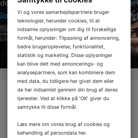
der nu alle maskiner, tilbehør og rese
Vi og vores samarbejdspartnere bruger
Guede.dk
– din specialist i kvalitetsvær
teknologier, herunder cookies, til at
indsamle oplysninger om dig til forskellige
formål, herunder: Tilpasning af annoncering,
bedre brugeroplevelse, funktionalitet,
statistik og marketing. Disse oplysninger
kan blive delt med annoncerings- og
analysepartnere, som kan kombinere dem
med data, du tidligere har givet dem eller
de har indsamlet gennem din brug af deres
tjenester. Ved at klikke på 'OK' giver du
samtykke til disse formål.
Læs mere om vores brug af cookies og
behandling af persondata
her
.