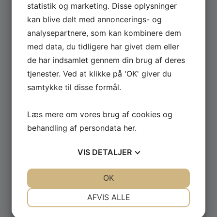
statistik og marketing. Disse oplysninger
kan blive delt med annoncerings- og
Se hele udvalget af Güde og Rotwerk maskiner
analysepartnere, som kan kombinere dem
til professionelt brug.
med data, du tidligere har givet dem eller
de har indsamlet gennem din brug af deres
GÅ TIL MASKINER ›
tjenester. Ved at klikke på 'OK' giver du
samtykke til disse formål.
Læs mere om vores brug af cookies og
behandling af persondata
her
.
VIS
DETALJER
JA
NEJ
JA
NEJ
OK
NØDVENDIGE
PRÆFERENCER
AFVIS ALLE
JA
NEJ
JA
NEJ