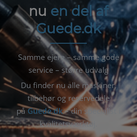
nu
en del af
Guede.dk
Samme ejere – samme gode
service – større udvalg
Du finder nu alle maskiner,
tilbehør og reservedele
på
Guede.dk
– din specialist i
kvalitetsværktøj.