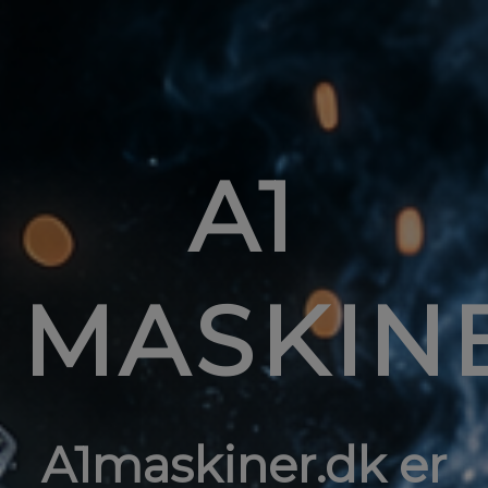
A1
MASKIN
A1maskiner.dk er