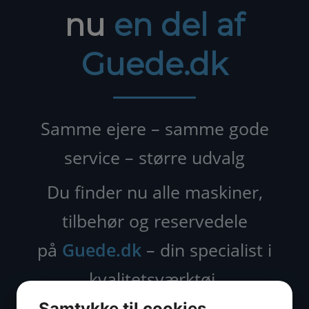
nu
en del af
Guede.dk
Samme ejere – samme gode
service – større udvalg
Du finder nu alle maskiner,
tilbehør og reservedele
på
Guede.dk
– din specialist i
kvalitetsværktøj.
Samtykke til cookies