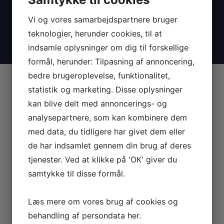
Vi og vores samarbejdspartnere bruger
teknologier, herunder cookies, til at
indsamle oplysninger om dig til forskellige
formål, herunder: Tilpasning af annoncering,
bedre brugeroplevelse, funktionalitet,
statistik og marketing. Disse oplysninger
kan blive delt med annoncerings- og
analysepartnere, som kan kombinere dem
MASKINER
med data, du tidligere har givet dem eller
de har indsamlet gennem din brug af deres
Se hele udvalget af Güde og Rotwerk maskiner
tjenester. Ved at klikke på 'OK' giver du
til professionelt brug.
samtykke til disse formål.
GÅ TIL MASKINER ›
Læs mere om vores brug af cookies og
behandling af persondata
her
.