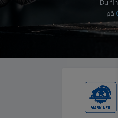
Du fin
på