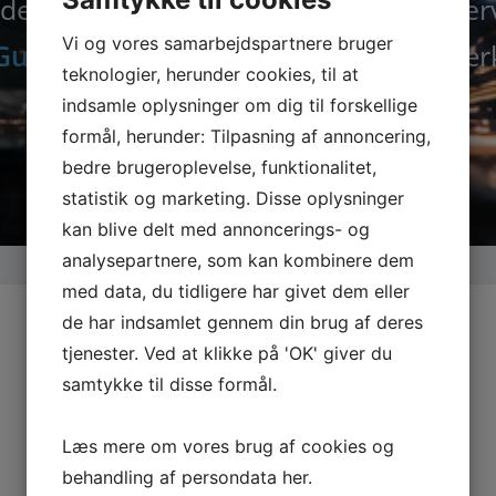
der nu alle maskiner, tilbehør og rese
Vi og vores samarbejdspartnere bruger
Guede.dk
– din specialist i kvalitetsvær
teknologier, herunder cookies, til at
indsamle oplysninger om dig til forskellige
formål, herunder: Tilpasning af annoncering,
bedre brugeroplevelse, funktionalitet,
statistik og marketing. Disse oplysninger
kan blive delt med annoncerings- og
analysepartnere, som kan kombinere dem
med data, du tidligere har givet dem eller
de har indsamlet gennem din brug af deres
tjenester. Ved at klikke på 'OK' giver du
samtykke til disse formål.
Læs mere om vores brug af cookies og
behandling af persondata
her
.