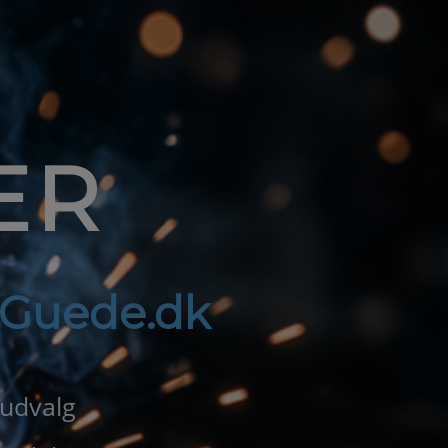
ER
f Guede.dk
 udvalg