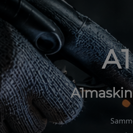
A
A1maskin
Samme 