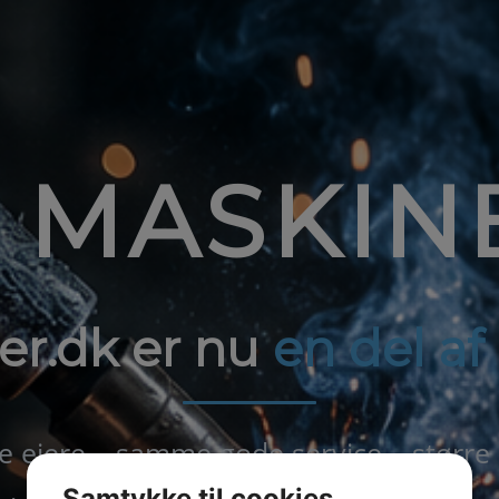
1 MASKIN
er.dk er nu
en del a
ejere – samme gode service – større
Samtykke til cookies